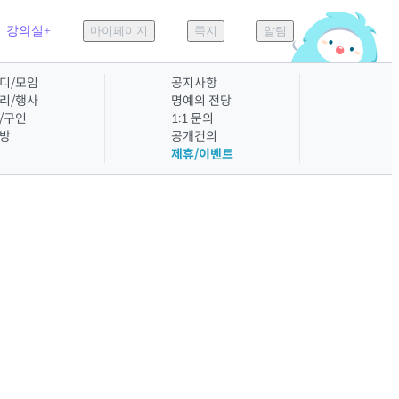
강의실+
마이페이지
쪽지
알림
디/모임
공지사항
리/행사
명예의 전당
/구인
1:1 문의
방
공개건의
제휴/이벤트