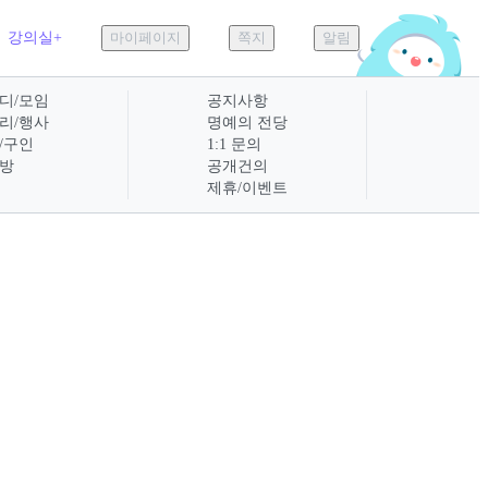
강의실+
마이페이지
쪽지
알림
디/모임
공지사항
리/행사
명예의 전당
/구인
1:1 문의
방
공개건의
제휴/이벤트