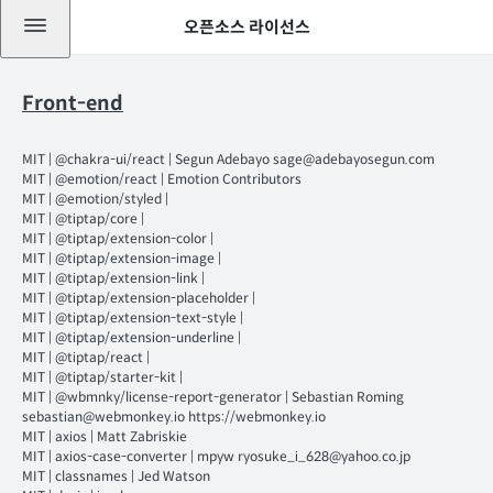
오픈소스 라이선스
Front-end
MIT
|
@chakra-ui/react
|
Segun Adebayo sage@adebayosegun.com
MIT
|
@emotion/react
|
Emotion Contributors
MIT
|
@emotion/styled
|
MIT
|
@tiptap/core
|
MIT
|
@tiptap/extension-color
|
MIT
|
@tiptap/extension-image
|
MIT
|
@tiptap/extension-link
|
MIT
|
@tiptap/extension-placeholder
|
MIT
|
@tiptap/extension-text-style
|
MIT
|
@tiptap/extension-underline
|
MIT
|
@tiptap/react
|
MIT
|
@tiptap/starter-kit
|
MIT
|
@wbmnky/license-report-generator
|
Sebastian Roming
sebastian@webmonkey.io https://webmonkey.io
MIT
|
axios
|
Matt Zabriskie
MIT
|
axios-case-converter
|
mpyw ryosuke_i_628@yahoo.co.jp
MIT
|
classnames
|
Jed Watson