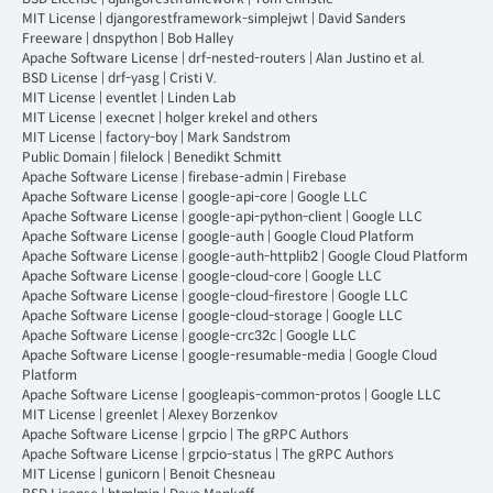
MIT License
|
djangorestframework-simplejwt
|
David Sanders
Freeware
|
dnspython
|
Bob Halley
Apache Software License
|
drf-nested-routers
|
Alan Justino et al.
BSD License
|
drf-yasg
|
Cristi V.
MIT License
|
eventlet
|
Linden Lab
MIT License
|
execnet
|
holger krekel and others
MIT License
|
factory-boy
|
Mark Sandstrom
Public Domain
|
filelock
|
Benedikt Schmitt
Apache Software License
|
firebase-admin
|
Firebase
Apache Software License
|
google-api-core
|
Google LLC
Apache Software License
|
google-api-python-client
|
Google LLC
Apache Software License
|
google-auth
|
Google Cloud Platform
Apache Software License
|
google-auth-httplib2
|
Google Cloud Platform
Apache Software License
|
google-cloud-core
|
Google LLC
Apache Software License
|
google-cloud-firestore
|
Google LLC
Apache Software License
|
google-cloud-storage
|
Google LLC
Apache Software License
|
google-crc32c
|
Google LLC
Apache Software License
|
google-resumable-media
|
Google Cloud
Platform
Apache Software License
|
googleapis-common-protos
|
Google LLC
MIT License
|
greenlet
|
Alexey Borzenkov
Apache Software License
|
grpcio
|
The gRPC Authors
Apache Software License
|
grpcio-status
|
The gRPC Authors
MIT License
|
gunicorn
|
Benoit Chesneau