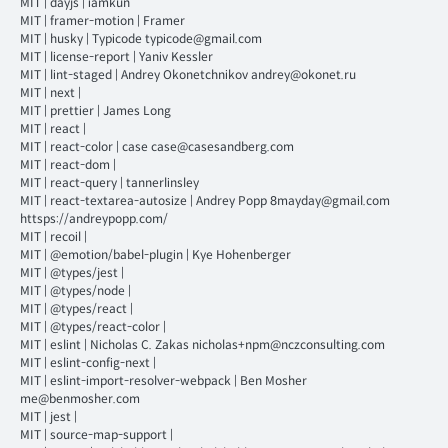
MIT
|
dayjs
|
iamkun
MIT
|
framer-motion
|
Framer
MIT
|
husky
|
Typicode typicode@gmail.com
MIT
|
license-report
|
Yaniv Kessler
MIT
|
lint-staged
|
Andrey Okonetchnikov andrey@okonet.ru
MIT
|
next
|
MIT
|
prettier
|
James Long
MIT
|
react
|
MIT
|
react-color
|
case case@casesandberg.com
MIT
|
react-dom
|
MIT
|
react-query
|
tannerlinsley
MIT
|
react-textarea-autosize
|
Andrey Popp 8mayday@gmail.com
httsps://andreypopp.com/
MIT
|
recoil
|
MIT
|
@emotion/babel-plugin
|
Kye Hohenberger
MIT
|
@types/jest
|
MIT
|
@types/node
|
MIT
|
@types/react
|
MIT
|
@types/react-color
|
MIT
|
eslint
|
Nicholas C. Zakas nicholas+npm@nczconsulting.com
MIT
|
eslint-config-next
|
MIT
|
eslint-import-resolver-webpack
|
Ben Mosher
me@benmosher.com
MIT
|
jest
|
MIT
|
source-map-support
|