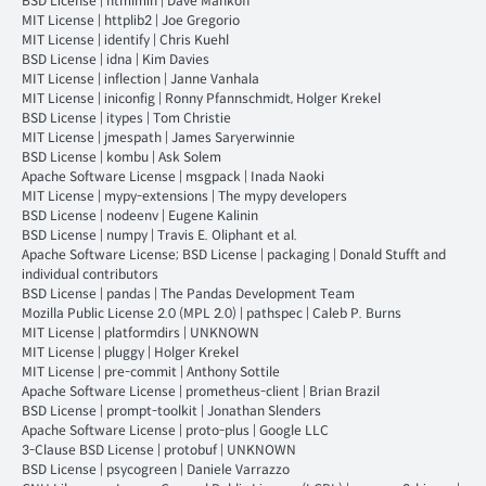
BSD License
|
htmlmin
|
Dave Mankoff
MIT License
|
httplib2
|
Joe Gregorio
MIT License
|
identify
|
Chris Kuehl
BSD License
|
idna
|
Kim Davies
MIT License
|
inflection
|
Janne Vanhala
MIT License
|
iniconfig
|
Ronny Pfannschmidt, Holger Krekel
BSD License
|
itypes
|
Tom Christie
MIT License
|
jmespath
|
James Saryerwinnie
BSD License
|
kombu
|
Ask Solem
Apache Software License
|
msgpack
|
Inada Naoki
MIT License
|
mypy-extensions
|
The mypy developers
BSD License
|
nodeenv
|
Eugene Kalinin
BSD License
|
numpy
|
Travis E. Oliphant et al.
Apache Software License; BSD License
|
packaging
|
Donald Stufft and
individual contributors
BSD License
|
pandas
|
The Pandas Development Team
Mozilla Public License 2.0 (MPL 2.0)
|
pathspec
|
Caleb P. Burns
MIT License
|
platformdirs
|
UNKNOWN
MIT License
|
pluggy
|
Holger Krekel
MIT License
|
pre-commit
|
Anthony Sottile
Apache Software License
|
prometheus-client
|
Brian Brazil
BSD License
|
prompt-toolkit
|
Jonathan Slenders
Apache Software License
|
proto-plus
|
Google LLC
3-Clause BSD License
|
protobuf
|
UNKNOWN
BSD License
|
psycogreen
|
Daniele Varrazzo