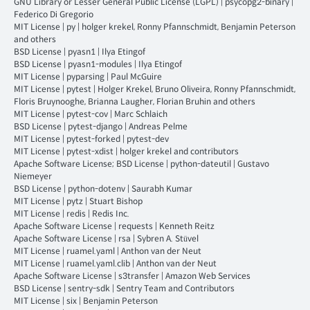
GNU Library or Lesser General Public License (LGPL)
|
psycopg2-binary
|
Federico Di Gregorio
MIT License
|
py
|
holger krekel, Ronny Pfannschmidt, Benjamin Peterson
and others
BSD License
|
pyasn1
|
Ilya Etingof
BSD License
|
pyasn1-modules
|
Ilya Etingof
MIT License
|
pyparsing
|
Paul McGuire
MIT License
|
pytest
|
Holger Krekel, Bruno Oliveira, Ronny Pfannschmidt,
Floris Bruynooghe, Brianna Laugher, Florian Bruhin and others
MIT License
|
pytest-cov
|
Marc Schlaich
BSD License
|
pytest-django
|
Andreas Pelme
MIT License
|
pytest-forked
|
pytest-dev
MIT License
|
pytest-xdist
|
holger krekel and contributors
Apache Software License; BSD License
|
python-dateutil
|
Gustavo
Niemeyer
BSD License
|
python-dotenv
|
Saurabh Kumar
MIT License
|
pytz
|
Stuart Bishop
MIT License
|
redis
|
Redis Inc.
Apache Software License
|
requests
|
Kenneth Reitz
Apache Software License
|
rsa
|
Sybren A. Stüvel
MIT License
|
ruamel.yaml
|
Anthon van der Neut
MIT License
|
ruamel.yaml.clib
|
Anthon van der Neut
Apache Software License
|
s3transfer
|
Amazon Web Services
BSD License
|
sentry-sdk
|
Sentry Team and Contributors
MIT License
|
six
|
Benjamin Peterson