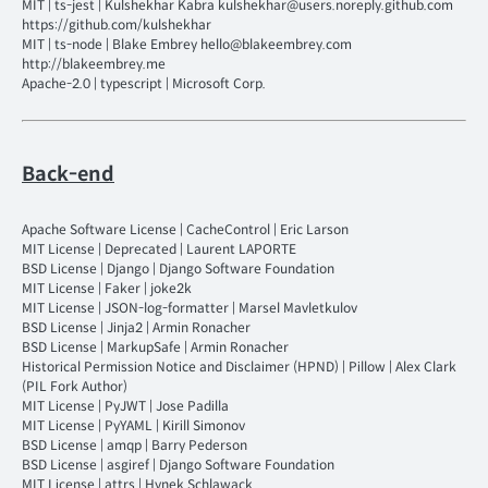
MIT
|
ts-jest
|
Kulshekhar Kabra kulshekhar@users.noreply.github.com
https://github.com/kulshekhar
MIT
|
ts-node
|
Blake Embrey hello@blakeembrey.com
http://blakeembrey.me
Apache-2.0
|
typescript
|
Microsoft Corp.
Back-end
Apache Software License
|
CacheControl
|
Eric Larson
MIT License
|
Deprecated
|
Laurent LAPORTE
BSD License
|
Django
|
Django Software Foundation
MIT License
|
Faker
|
joke2k
MIT License
|
JSON-log-formatter
|
Marsel Mavletkulov
BSD License
|
Jinja2
|
Armin Ronacher
BSD License
|
MarkupSafe
|
Armin Ronacher
Historical Permission Notice and Disclaimer (HPND)
|
Pillow
|
Alex Clark
(PIL Fork Author)
MIT License
|
PyJWT
|
Jose Padilla
MIT License
|
PyYAML
|
Kirill Simonov
BSD License
|
amqp
|
Barry Pederson
BSD License
|
asgiref
|
Django Software Foundation
MIT License
|
attrs
|
Hynek Schlawack