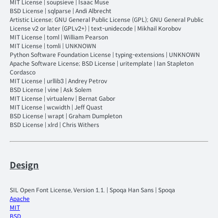
MIT License
|
soupsieve
|
Isaac Muse
BSD License
|
sqlparse
|
Andi Albrecht
Artistic License; GNU General Public License (GPL); GNU General Public
License v2 or later (GPLv2+)
|
text-unidecode
|
Mikhail Korobov
MIT License
|
toml
|
William Pearson
MIT License
|
tomli
|
UNKNOWN
Python Software Foundation License
|
typing-extensions
|
UNKNOWN
Apache Software License; BSD License
|
uritemplate
|
Ian Stapleton
Cordasco
MIT License
|
urllib3
|
Andrey Petrov
BSD License
|
vine
|
Ask Solem
MIT License
|
virtualenv
|
Bernat Gabor
MIT License
|
wcwidth
|
Jeff Quast
BSD License
|
wrapt
|
Graham Dumpleton
BSD License
|
xlrd
|
Chris Withers
Design
SIL Open Font License, Version 1.1.
|
Spoqa Han Sans
|
Spoqa
Apache
MIT
BSD