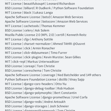
MIT License
|
beautifulsoup4
|
Leonard Richardson
BSD License
|
billiard
|
R Oudkerk / Python Software Foundation
MIT License
|
black
|
Łukasz Langa
Apache Software License
|
boto3
|
Amazon Web Services
Apache Software License
|
botocore
|
Amazon Web Services
MIT License
|
cachetools
|
Thomas Kemmer
BSD License
|
celery
|
Ask Solem
Mozilla Public License 2.0 (MPL 2.0)
|
certifi
|
Kenneth Reitz
MIT License
|
cfgv
|
Anthony Sottile
MIT License
|
charset-normalizer
|
Ahmed TAHRI @Ousret
BSD License
|
click
|
Armin Ronacher
MIT License
|
click-didyoumean
|
Timo Furrer
BSD License
|
click-plugins
|
Kevin Wurster, Sean Gillies
MIT
|
click-repl
|
Markus Unterwaditzer
BSD License
|
coreapi
|
Tom Christie
BSD License
|
coreschema
|
Tom Christie
Apache Software License
|
coverage
|
Ned Batchelder and 149 others
Python Software Foundation License
|
distlib
|
Vinay Sajip
MIT License
|
django-cors-headers
|
Otto Yiu
BSD License
|
django-debug-toolbar
|
Rob Hudson
BSD License
|
django-polymorphic
|
Bert Constantin
Apache Software License
|
django-prometheus
|
Uriel Corfa
BSD License
|
django-redis
|
Andrei Antoukh
BSD License
|
django-storages
|
Josh Schneier
BSD License
|
djangorestframework
|
Tom Christie